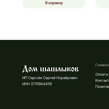
В корзину
Главна
Дом шашлыков
Оплата 
ИП Саргсян Сергей Норайрович
Контак
ИНН 371119644110
Полити